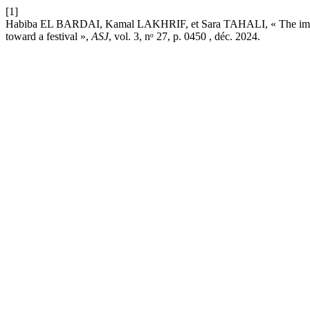
[1]
Habiba EL BARDAI, Kamal LAKHRIF, et Sara TAHALI, « The impact
toward a festival »,
ASJ
, vol. 3, nᵒ 27, p. 0450 , déc. 2024.