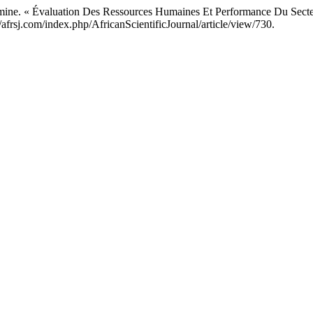
« Évaluation Des Ressources Humaines Et Performance Du Secteur P
//afrsj.com/index.php/AfricanScientificJournal/article/view/730.