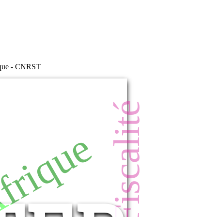
ique -
CNRST
n
Fiscalité
frique