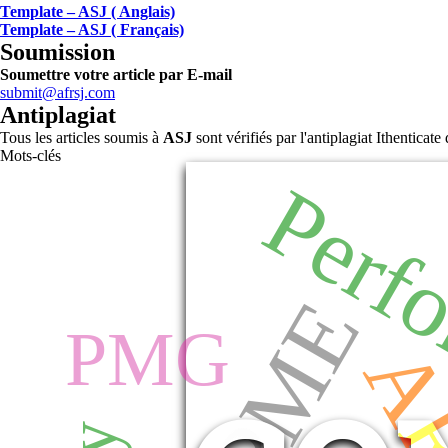
Template – ASJ ( Anglais)
Template – ASJ ( Français)
Soumission
Soumettre votre article par E-mail
submit@afrsj.com
Antiplagiat
Tous les articles soumis à
ASJ
sont vérifiés par l'antiplagiat Ithentica
Mots-clés
Perf
PME
PMG