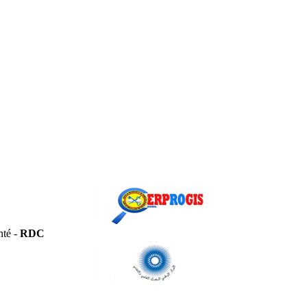
nté -
RDC