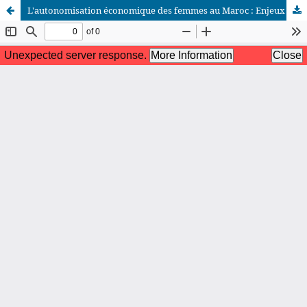
L'autonomisation économique des femmes au Maroc : Enjeux et évaluation du programme Tamkin
African Scientific Journal (ASJ)
ISSN : 2658-9311
African SJ © 2025 tous droits réservés. Developpé par
BestGest