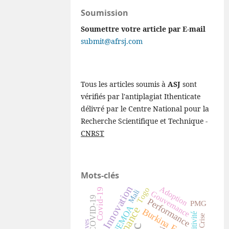
Soumission
Soumettre votre article par E-mail
submit@afrsj.com
Tous les articles soumis à
ASJ
sont
vérifiés par l'antiplagiat Ithenticate
délivré par le Centre National pour la
Recherche Scientifique et Technique -
CNRST
Mots-clés
Innovation
Adoption
Togo
Covid-19
Mali
Gouvernance
COVID-19
Performance
PMG
UEMOA
Burkina Faso
Crise
V