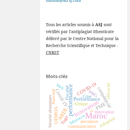
submit@afrsj.com
Tous les articles soumis à
ASJ
sont
vérifiés par l'antiplagiat Ithenticate
délivré par le Centre National pour la
Recherche Scientifique et Technique -
CNRST
Mots-clés
COVID-19
Mali
efficacité
performance
Fiscalité
compétitivité
Covid-19
Pauvreté
PMG
Crise
Sécurité alimentaire
Performance
Innovation
Afrique
PME
ARDL
UEMOA
V
innovation
Maroc
Morocco
Togo
Adoption
perception
communication