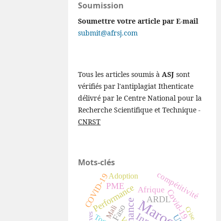
Soumission
Soumettre votre article par E-mail
submit@afrsj.com
Tous les articles soumis à
ASJ
sont
vérifiés par l'antiplagiat Ithenticate
délivré par le Centre National pour la
Recherche Scientifique et Technique -
CNRST
Mots-clés
compétitivité
COVID-19
Adoption
PME
Performance
Afrique
Covid-19
ARDL
Maroc
Mali
Crise
Togo
V