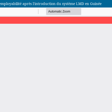
 l'employabilité après l'introduction du système LMD en Guinée
African Scientific Journal (ASJ)
ISSN : 2658-9311
African SJ © 2025 tous droits réservés. Developpé par
BestGest