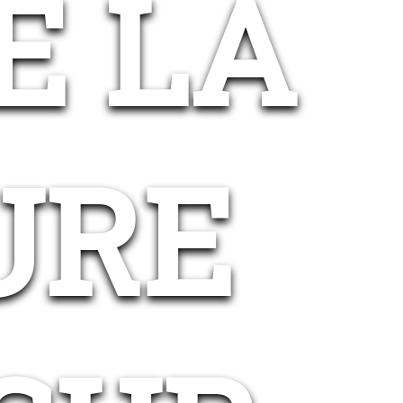
E LA
URE