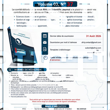
ETS D
RUCT