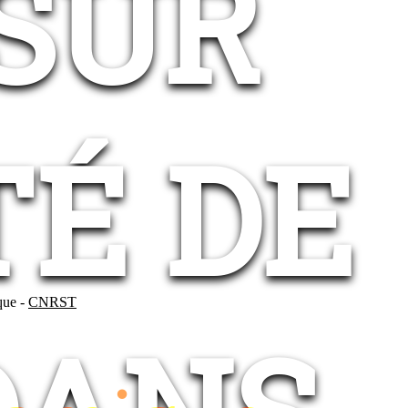
 SUR
TÉ DE
ique -
CNRST