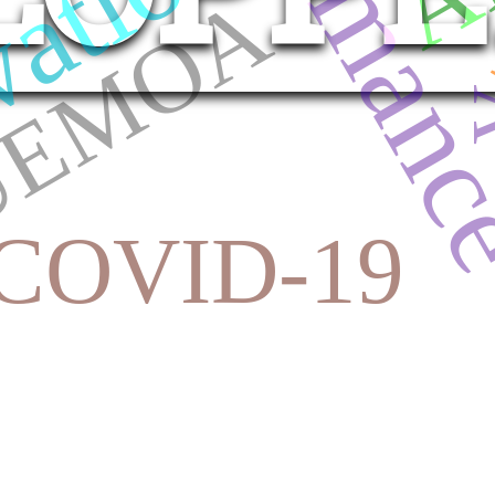
ation
EMOA
COVID-19