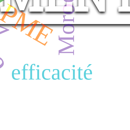
Morocco
PME
V
efficacité