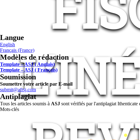
FIS
Langue
English
L’IN
Français (France)
Modèles de rédaction
Template – ASJ ( Anglais)
Template – ASJ ( Français)
Soumission
Soumettre votre article par E-mail
submit@afrsj.com
Antiplagiat
Tous les articles soumis à
ASJ
sont vérifiés par l'antiplagiat Ithentica
Mots-clés