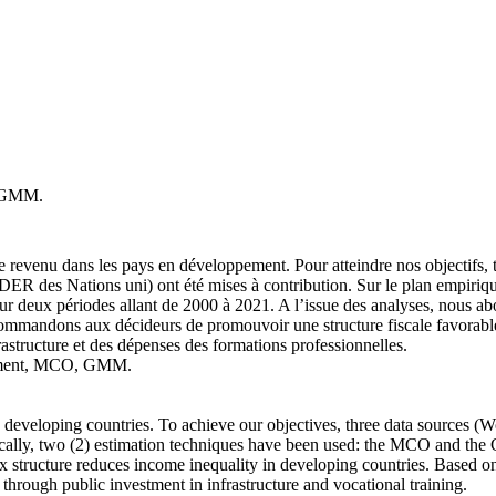
, GMM.
é de revenu dans les pays en développement. Pour atteindre nos objectifs
des Nations uni) ont été mises à contribution. Sur le plan empirique,
eux périodes allant de 2000 à 2021. A l’issue des analyses, nous aboutis
ommandons aux décideurs de promouvoir une structure fiscale favorable à 
astructure et des dépenses des formations professionnelles.
ppement, MCO, GMM.
n developing countries. To achieve our objectives, three data sources 
ally, two (2) estimation techniques have been used: the MCO and th
tax structure reduces income inequality in developing countries. Based 
s through public investment in infrastructure and vocational training.