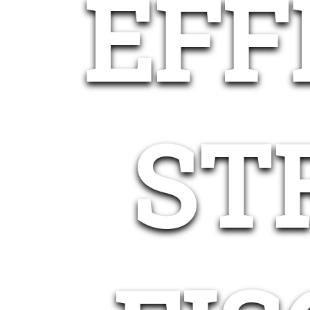
EFF
ST