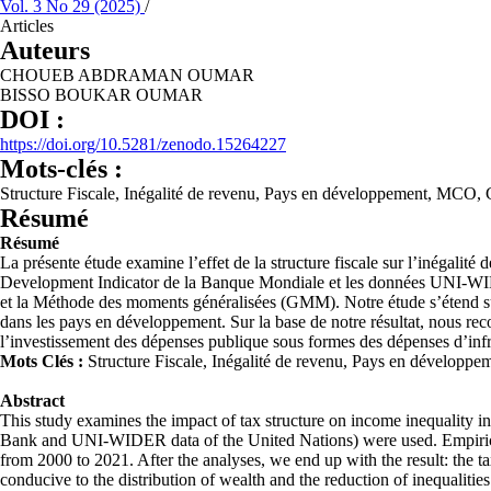
Vol. 3 No 29 (2025)
/
Articles
Auteurs
CHOUEB ABDRAMAN OUMAR
BISSO BOUKAR OUMAR
DOI :
https://doi.org/10.5281/zenodo.15264227
Mots-clés :
Structure Fiscale, Inégalité de revenu, Pays en développement, MCO
Résumé
Résumé
La présente étude examine l’effet de la structure fiscale sur l’inégalit
Development Indicator de la Banque Mondiale et les données UNI-WIDER 
et la Méthode des moments généralisées (GMM). Notre étude s’étend sur d
dans les pays en développement. Sur la base de notre résultat, nous rec
l’investissement des dépenses publique sous formes des dépenses d’infr
Mots Clés :
Structure Fiscale, Inégalité de revenu, Pays en dévelo
Abstract
This study examines the impact of tax structure on income inequality i
Bank and UNI-WIDER data of the United Nations) were used. Empiric
from 2000 to 2021. After the analyses, we end up with the result: the 
conducive to the distribution of wealth and the reduction of inequalitie