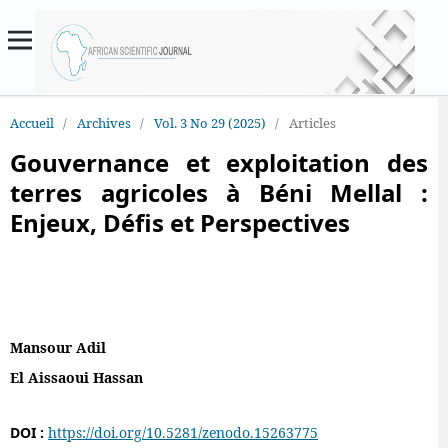
Accueil
/
Archives
/
Vol. 3 No 29 (2025)
/
Articles
Gouvernance et exploitation des
terres agricoles à Béni Mellal :
Enjeux, Défis et Perspectives
Mansour Adil
El Aissaoui Hassan
DOI :
https://doi.org/10.5281/zenodo.15263775