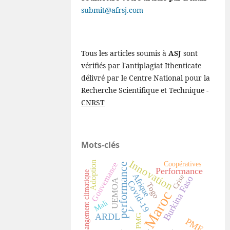
submit@afrsj.com
Tous les articles soumis à
ASJ
sont
vérifiés par l'antiplagiat Ithenticate
délivré par le Centre National pour la
Recherche Scientifique et Technique -
CNRST
Mots-clés
Innovation
Adoption
Coopératives
Gouvernance
performance
Performance
changement climatique
Afrique
Crise
Burkina Faso
UEMOA
Covid-19
Togo
Maroc
Mali
V
ARDL
PMG
PME