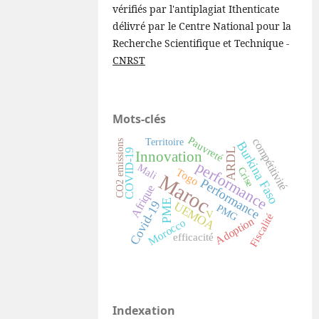
vérifiés par l'antiplagiat Ithenticate
délivré par le Centre National pour la
Recherche Scientifique et Technique -
CNRST
Mots-clés
Pauvreté
compétitivité
Territoire
CO2 emissions
Burkina Faso
ARDL
COVID-19
Innovation
performance
Mali
Crise
Togo
Maroc
Performance
Afrique
PME
Covid-19
UEMOA
PMG
V
Fiscalité
Adoption
Morocco
efficacité
Indexation