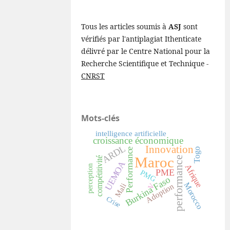
Tous les articles soumis à
ASJ
sont
vérifiés par l'antiplagiat Ithenticate
délivré par le Centre National pour la
Recherche Scientifique et Technique -
CNRST
Mots-clés
intelligence artificielle
croissance économique
Innovation
ARDL
Performance
Togo
Maroc
performance
compétitivité
UEMOA
Afrique
perception
PME
PMG
Burkina Faso
Morocco
Adoption
V
Mali
Crise