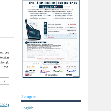
ion des
tection
ientific
33.
Langue
(2025)
English