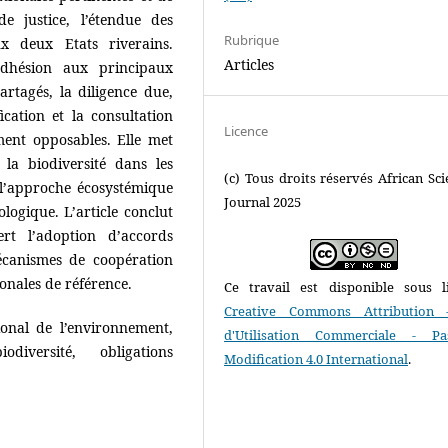
e justice, l’étendue des
Rubrique
ux deux Etats riverains.
Articles
adhésion aux principaux
rtagés, la diligence due,
ication et la consultation
Licence
ment opposables. Elle met
 la biodiversité dans les
(c) Tous droits réservés African Scie
l’approche écosystémique
Journal 2025
logique. L’article conclut
rt l’adoption d’accords
écanismes de coopération
onales de référence.
Ce travail est disponible sous l
Creative Commons Attribution 
ional de l’environnement,
d'Utilisation Commerciale - P
diversité, obligations
Modification 4.0 International
.