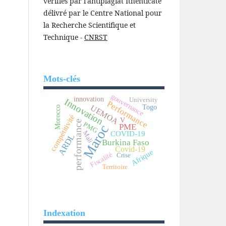
vérifiés par l'antiplagiat Ithenticate
délivré par le Centre National pour
la Recherche Scientifique et
Technique -
CNRST
Mots-clés
gouvernance
innovation
University
Innovation
Performance
Togo
UEMOA
Morocco
compétitivité
V
performance
PMG
PME
Maroc
Mali
COVID-19
ARDL
Burkina Faso
Covid-19
Afrique
Fiscalité
Crise
Territoire
Indexation