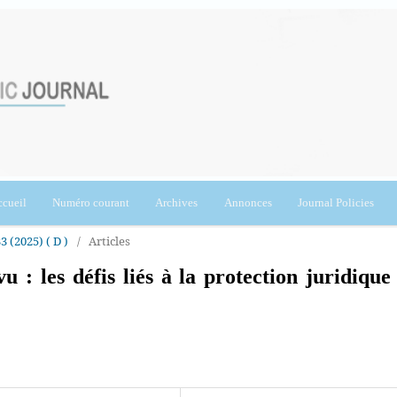
cueil
Numéro courant
Archives
Annonces
Journal Policies
3 (2025) ( D )
/
Articles
u : les défis liés à la protection juridique