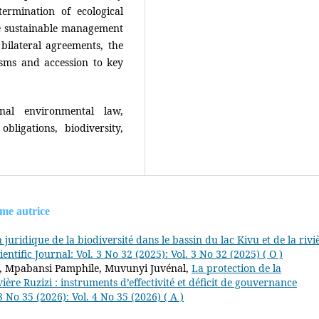
rmination of ecological
he sustainable management
bilateral agreements, the
sms and accession to key
nal environmental law,
ligations, biodiversity,
ême autrice
 juridique de la biodiversité dans le bassin du lac Kivu et de la rivi
ientific Journal: Vol. 3 No 32 (2025): Vol. 3 No 32 (2025) ( O )
t, Mpabansi Pamphile, Muvunyi Juvénal,
La protection de la
vière Ruzizi : instruments d’effectivité et déficit de gouvernance
3 No 35 (2026): Vol. 4 No 35 (2026) ( A )