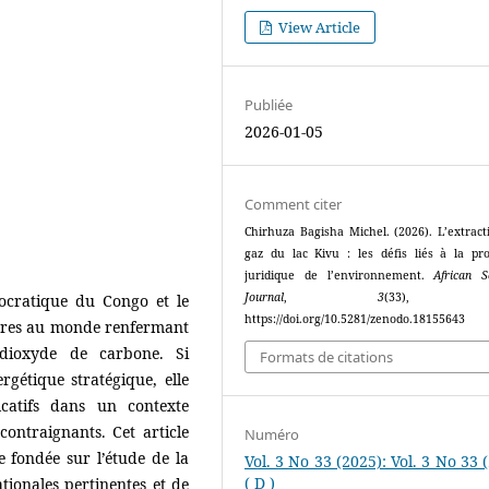
View Article
Publiée
2026-01-05
Comment citer
Chirhuza Bagisha Michel. (2026). L’extract
gaz du lac Kivu : les défis liés à la pro
juridique de l’environnement.
African Sc
Journal
,
3
(33), 16
ocratique du Congo et le
https://doi.org/10.5281/zenodo.18155643
stres au monde renfermant
dioxyde de carbone. Si
Formats de citations
rgétique stratégique, elle
icatifs dans un contexte
ontraignants. Cet article
Numéro
e fondée sur l’étude de la
Vol. 3 No 33 (2025): Vol. 3 No 33 
( D )
tionales pertinentes et de