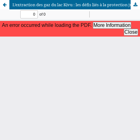
L’extraction des gaz du lac Kivu : les défis liés à la protection juridique de l’environnement
African Scientific Journal (ASJ)
ISSN : 2658-9311
African SJ © 2025 tous droits réservés. Developpé par
BestGest