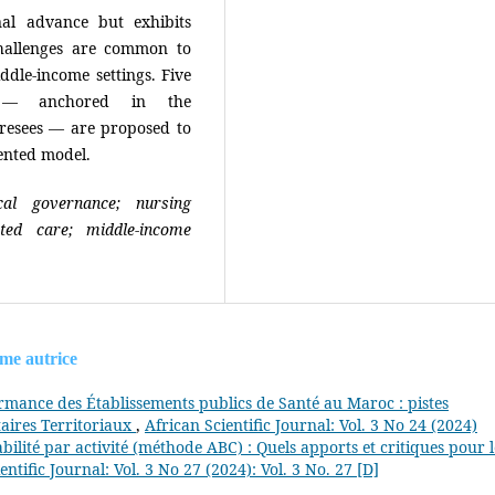
onal advance but exhibits
challenges are common to
dle-income settings. Five
ns — anchored in the
oresees — are proposed to
ented model.
ical governance; nursing
ted care; middle-income
ême autrice
ormance des Établissements publics de Santé au Maroc : pistes
aires Territoriaux
,
African Scientific Journal: Vol. 3 No 24 (2024)
ilité par activité (méthode ABC) : Quels apports et critiques pour l
entific Journal: Vol. 3 No 27 (2024): Vol. 3 No. 27 [D]