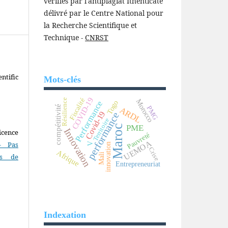
vérifiés par l'antiplagiat Ithenticate
délivré par le Centre National pour
la Recherche Scientifique et
Technique -
CNRST
ntific
Mots-clés
COVID-19
Fiscalité
Résilience
Morocco
Performance
Togo
compétitivité
PMG
ARDL
Covid-19
performance
Territoire
PME
Maroc
Innovation
icence
Pauvreté
UEMOA
- Pas
V
innovation
Crise
Afrique
Mali
as de
Entrepreneuriat
Indexation