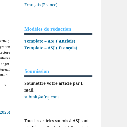
Français (France)
Modèles de rédaction
Template – ASJ ( Anglais)
2026).
gration
Template – ASJ ( Français)
ecture
itaires
anger-
Journal
,
Soumission
210701
Soumettre votre article par E-
mail
submit@afrsj.com
(2026)
Tous les articles soumis à
ASJ
sont