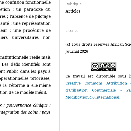
une confusion fonctionnelle
Rubrique
gestion ; un paradoxe du
Articles
res ; l’absence de pilotage
 santé ; une représentation
ieur ; une procédure de
Licence
iers universitaires non
(c) Tous droits réservés African Scie
Journal 2026
nstitutionnelle réelle mais
Les défis identifiés sont
 Public dans les pays à
Ce travail est disponible sous l
érationnelles priorisées,
Creative Commons Attribution 
e la réforme a elle-même
d'Utilisation Commerciale - P
tion de ce modèle inédit.
Modification 4.0 International
.
 ; gouvernance clinique ;
ntégration des soins ; pays