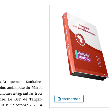
es Groupements Sanitaires
a plus ambitieuse du Maroc
onomes intégrant les trois
View Article
fiée. Le GST de Tanger-
is le 1ᵉʳ octobre 2025, a