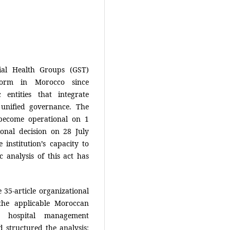
rial Health Groups (GST)
eform in Morocco since
entities that integrate
unified governance. The
 become operational on 1
onal decision on 28 July
 institution’s capacity to
ic analysis of this act has
e 35-article organizational
 the applicable Moroccan
l hospital management
 structured the analysis: