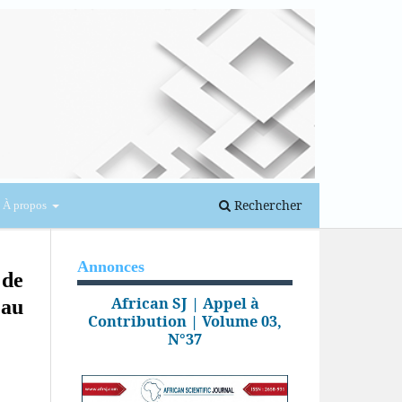
Se connecter
Rechercher
À propos
Annonces
 de
African SJ | Appel à
 au
Contribution | Volume 03,
N°37