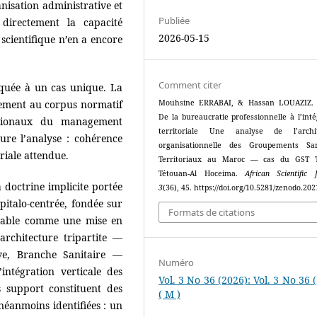
anisation administrative et
Publiée
 directement la capacité
2026-05-15
scientifique n’en a encore
Comment citer
iquée à un cas unique. La
quement au corpus normatif
Mouhsine ERRABAI, & Hassan LOUAZIZ. (
De la bureaucratie professionnelle à l’inté
ationaux du management
territoriale Une analyse de l’archit
ture l’analyse : cohérence
organisationnelle des Groupements San
riale attendue.
Territoriaux au Maroc — cas du GST T
Tétouan-Al Hoceima.
African Scientific 
 doctrine implicite portée
3
(36), 45. https://doi.org/10.5281/zenodo.20
spitalo-centrée, fondée sur
Formats de citations
risable comme une mise en
architecture tripartite —
ve, Branche Sanitaire —
Numéro
intégration verticale des
Vol. 3 No 36 (2026): Vol. 3 No 36 
s support constituent des
( M )
t néanmoins identifiées : un