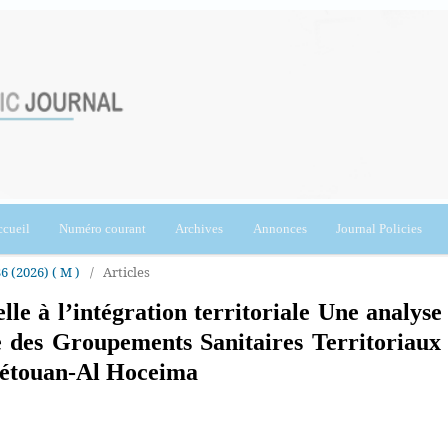
cueil
Numéro courant
Archives
Annonces
Journal Policies
36 (2026) ( M )
/
Articles
lle à l’intégration territoriale Une analyse
le des Groupements Sanitaires Territoriaux
étouan-Al Hoceima