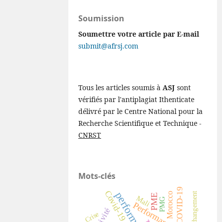
Soumission
Soumettre votre article par E-mail
submit@afrsj.com
Tous les articles soumis à
ASJ
sont
vérifiés par l'antiplagiat Ithenticate
délivré par le Centre National pour la
Recherche Scientifique et Technique -
CNRST
Mots-clés
COVID-19
Covid-19
performance
Morocco
PME
Mali
PMG
Performance
Crise