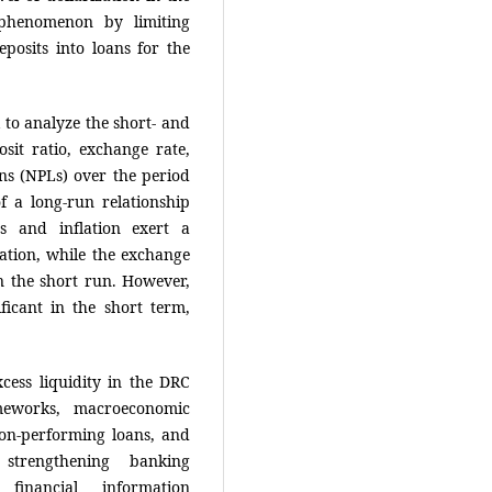
 phenomenon by limiting
posits into loans for the
to analyze the short- and
sit ratio, exchange rate,
ans (NPLs) over the period
f a long-run relationship
s and inflation exert a
iation, while the exchange
 in the short run. However,
ificant in the short term,
cess liquidity in the DRC
ameworks, macroeconomic
non-performing loans, and
 strengthening banking
financial information