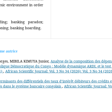
omic environment in order
nding; banking paradox;
tioning; banking hoarding.
ême autrice
rges, MIBILA KIMUYA Junior,
Analyse de la composition des dépen
ublique Démocratique du Congo : Modèle dynamique ARDL et le test
1)
,
African Scientific Journal: Vol. 3 No 34 (2026): Vol. 3 No 34 (2026)
rminants des différentiels des taux d’intérêt débiteurs des crédits 
és dans le système bancaire congolais
,
African Scientific Journal: Vo