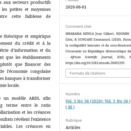
s aux secteurs productifs
2026-06-01
 les petites et moyennes
ustre cette faiblesse de
Comment citer
MBAKAMA MINGA Jean Gilbert, NDOMBI
re théorique et empirique
Elvis, & SUNGANI Emmanuel. (2026). Para
nnement du crédit et à la
la surliquidité bancaire et du sous-finance
métrie d’information et du
l’économie en République démocratique d
t que les établissements
.
African Scientific Journal
,
3
(36), 
https://doi.org/10.5281/zenodo.20492295
 plutôt que financer des
 de l’économie congolaise
Formats de citations
des banques à transformer
mie locale.
Numéro
ise un modèle ARDL afin
Vol. 3 No 36 (2026): Vol. 3 No 36 
ng terme entre le ratio
( M )
ollarisation et les créances
ultats révèlent l’existence
Rubrique
iables. Les créances en
Articles