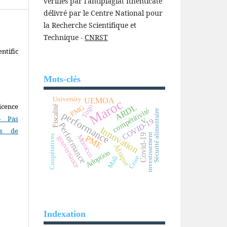
vérifiés par l'antiplagiat Ithenticate
délivré par le Centre National pour
la Recherche Scientifique et
Technique -
CNRST
ntific
Mots-clés
University
UEMOA
Maroc
icence
Togo
ARDL
PMG
Fiscalité
compétitivité
Sécurité alimentaire
performance
- Pas
V
COVID-19
Performance
Innovation
as de
investissement
Covid-19
Morocco
Coopératives
PME
gouvernance
Afrique
Adoption
Mali
Crise
Indexation