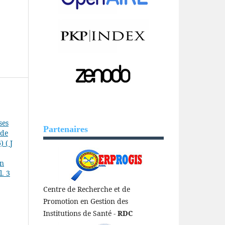
ses
Partenaires
 de
 ( J
en
l. 3
Centre de Recherche et de
Promotion en Gestion des
Institutions de Santé -
RDC