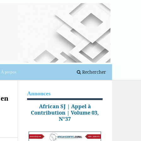
Se connecter
Rechercher
À propos
Annonces
 en
African SJ | Appel à
Contribution | Volume 03,
N°37