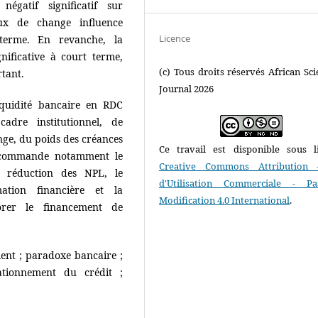
négatif significatif sur
aux de change influence
Licence
 terme. En revanche, la
gnificative à court terme,
(c) Tous droits réservés African Scie
rtant.
Journal 2026
iquidité bancaire en RDC
adre institutionnel, de
nge, du poids des créances
Ce travail est disponible sous l
 recommande notamment le
Creative Commons Attribution 
a réduction des NPL, le
d'Utilisation Commerciale - P
mation financière et la
Modification 4.0 International
.
iorer le financement de
ment ; paradoxe bancaire ;
rationnement du crédit ;