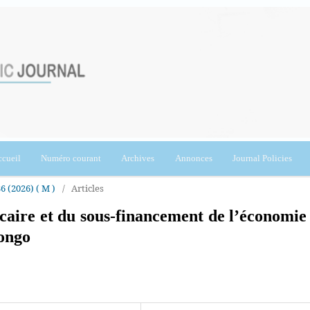
cueil
Numéro courant
Archives
Annonces
Journal Policies
36 (2026) ( M )
/
Articles
ncaire et du sous-financement de l’économie
ongo