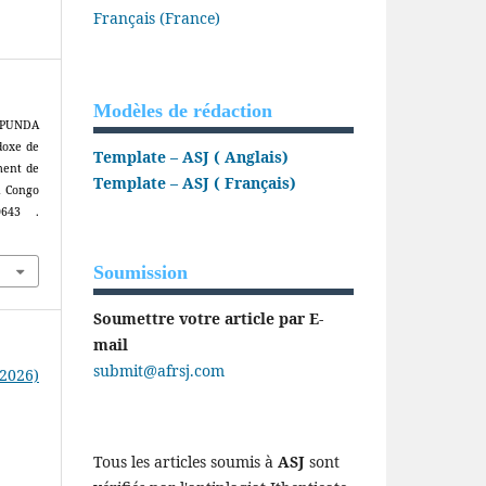
Français (France)
Modèles de rédaction
 PUNDA
doxe de
Template – ASJ ( Anglais)
ment de
Template – ASJ ( Français)
u Congo
0643 .
Soumission
Soumettre votre article par E-
mail
submit@afrsj.com
(2026)
Tous les articles soumis à
ASJ
sont