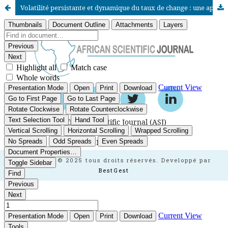
Volatilité persistante et dynamique du taux de change : une approche ARIMA-GARCH dans un contexte non stationnaire
African Scientific Journal (ASJ)
ISSN : 2658-9311
African SJ © 2025 tous droits réservés. Developpé par
BestGest