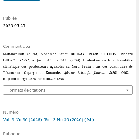
Publiée
2026-05-27
Comment citer
Moudachirou AYENA, Mohamed Safiou BOUKARI, Razak KOTCHONI, Richard
OUOROU SASSA, & Jacob Afouda YABI. (2026). Evaluation de la vulnérabilité
climatique des producteurs agricoles au Nord Bénin : cas des communes de
Tchaourou, Copargo et Kouandé.
African Scientific Journal
,
3
(36), 0462 .
https://doi.org/10.5281/zenodo.20413687
Formats de citations
Numéro
Vol. 3 No 36 (2026): Vol. 3 No 36 (2026) ( M )
Rubrique