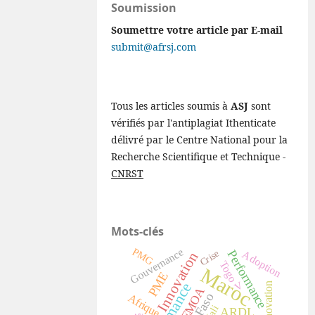
Soumission
Soumettre votre article par E-mail
submit@afrsj.com
Tous les articles soumis à
ASJ
sont
vérifiés par l'antiplagiat Ithenticate
délivré par le Centre National pour la
Recherche Scientifique et Technique -
CNRST
Mots-clés
Gouvernance
PMG
Performance
Crise
Adoption
Innovation
Togo
Maroc
PME
V
innovation
UEMOA
Afrique
Mali
ARDL