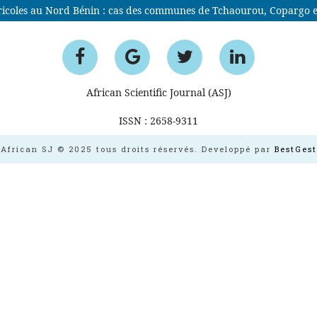
agricoles au Nord Bénin : cas des communes de Tchaourou, Copargo
African Scientific Journal (ASJ)
ISSN : 2658-9311
African SJ © 2025 tous droits réservés. Developpé par
BestGest