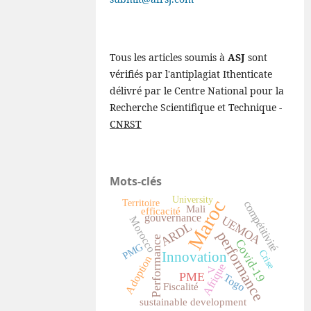
Tous les articles soumis à
ASJ
sont
vérifiés par l'antiplagiat Ithenticate
délivré par le Centre National pour la
Recherche Scientifique et Technique -
CNRST
Mots-clés
University
Maroc
Territoire
compétitivité
Mali
efficacité
gouvernance
UEMOA
Morocco
ARDL
performance
Performance
Covid-19
PMG
Crise
Innovation
Adoption
Afrique
V
PME
Togo
Fiscalité
sustainable development