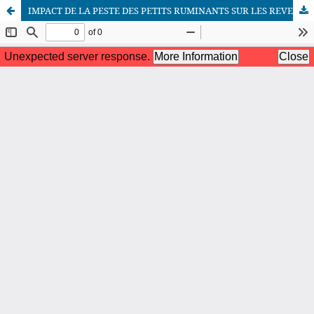
IMPACT DE LA PESTE DES PETITS RUMINANTS SUR LES REVENUS DES MENAGES EN REPUBLIQUE DEMOCRATIQUE DU CONGO « CAS DE LA CITE DE LUPUTU
African Scientific Journal (ASJ)
ISSN : 2658-9311
African SJ © 2025 tous droits réservés. Developpé par
BestGest