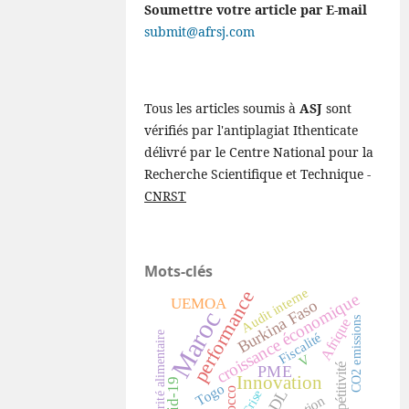
Soumettre votre article par E-mail
submit@afrsj.com
Tous les articles soumis à
ASJ
sont
vérifiés par l'antiplagiat Ithenticate
délivré par le Centre National pour la
Recherche Scientifique et Technique -
CNRST
Mots-clés
Audit interne
performance
croissance économique
UEMOA
Burkina Faso
Maroc
CO2 emissions
Afrique
Sécurité alimentaire
Fiscalité
V
compétitivité
PME
Innovation
Covid-19
Togo
Crise