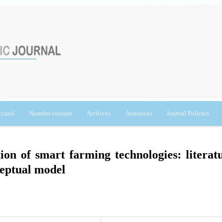
cueil
Numéro courant
Archives
Annonces
Journal Policies
tion of smart farming technologies: literat
ceptual model