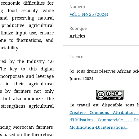
economic difficulties for
Numéro
ng food security while
Vol. 3 No 25 (2024)
 and preserving natural
roductive agricultural
Rubrique
timize input use, ensure
Articles
one to fluctuations, and
riability.
Licence
ered by the Industry 4.0
The key to this digital
(c) Tous droits réservés African Scie
 incorporate and leverage
Journal 2024
s in their agricultural
ons by farmers not only
y but also minimizes the
Ce travail est disponible sous l
strengthens agricultural
Creative Commons Attribution 
d'Utilisation Commerciale - P
uencing Moroccan farmers'
Modification 4.0 International
.
s based on the theoretical