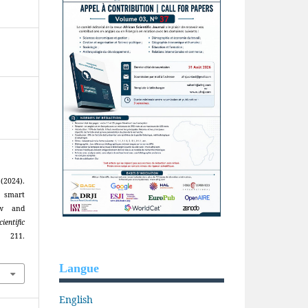
(2024).
 smart
ew and
ientific
11.
Langue
English