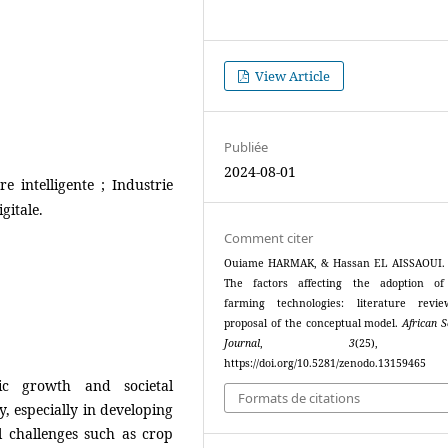
View Article
Publiée
2024-08-01
e intelligente ; Industrie
gitale.
Comment citer
Ouiame HARMAK, & Hassan EL AISSAOUI. 
The factors affecting the adoption of
farming technologies: literature revi
proposal of the conceptual model.
African Sc
Journal
,
3
(25), 2
https://doi.org/10.5281/zenodo.13159465
mic growth and societal
Formats de citations
 especially in developing
l challenges such as crop