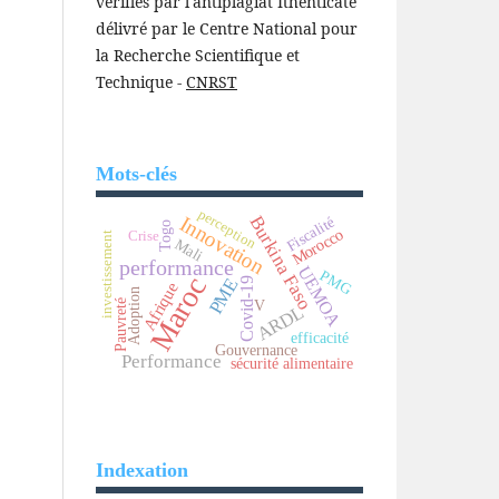
vérifiés par l'antiplagiat Ithenticate
délivré par le Centre National pour
la Recherche Scientifique et
Technique -
CNRST
Mots-clés
perception
Innovation
Burkina Faso
Fiscalité
Togo
Morocco
Crise
investissement
Mali
performance
UEMOA
PMG
Maroc
PME
Covid-19
Afrique
Adoption
Pauvreté
V
ARDL
efficacité
Gouvernance
Performance
sécurité alimentaire
Indexation