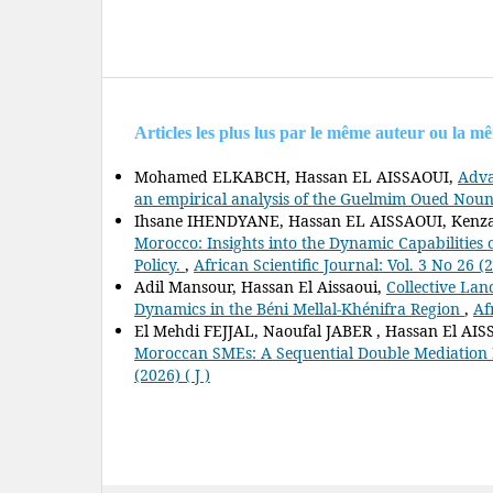
Articles les plus lus par le même auteur ou la m
Mohamed ELKABCH, Hassan EL AISSAOUI,
Adva
an empirical analysis of the Guelmim Oued Noun
Ihsane IHENDYANE, Hassan EL AISSAOUI, Kenz
Morocco: Insights into the Dynamic Capabilities
Policy.
,
African Scientific Journal: Vol. 3 No 26 (
Adil Mansour, Hassan El Aissaoui,
Collective Lan
Dynamics in the Béni Mellal-Khénifra Region
,
Af
El Mehdi FEJJAL, Naoufal JABER , Hassan El AIS
Moroccan SMEs: A Sequential Double Mediation
(2026) ( J )