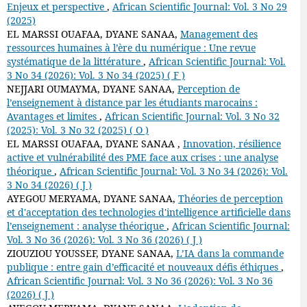
Enjeux et perspective
,
African Scientific Journal: Vol. 3 No 29
(2025)
EL MARSSI OUAFAA, DYANE SANAA,
Management des
ressources humaines à l’ère du numérique : Une revue
systématique de la littérature
,
African Scientific Journal: Vol.
3 No 34 (2026): Vol. 3 No 34 (2025) ( F )
NEJJARI OUMAYMA, DYANE SANAA,
Perception de
l’enseignement à distance par les étudiants marocains :
Avantages et limites
,
African Scientific Journal: Vol. 3 No 32
(2025): Vol. 3 No 32 (2025) ( O )
EL MARSSI OUAFAA, DYANE SANAA ,
Innovation, résilience
active et vulnérabilité des PME face aux crises : une analyse
théorique
,
African Scientific Journal: Vol. 3 No 34 (2026): Vol.
3 No 34 (2026) ( J )
AYEGOU MERYAMA, DYANE SANAA,
Théories de perception
et d'acceptation des technologies d'intelligence artificielle dans
l’enseignement : analyse théorique
,
African Scientific Journal:
Vol. 3 No 36 (2026): Vol. 3 No 36 (2026) ( J )
ZIOUZIOU YOUSSEF, DYANE SANAA,
L’IA dans la commande
publique : entre gain d’efficacité et nouveaux défis éthiques
,
African Scientific Journal: Vol. 3 No 36 (2026): Vol. 3 No 36
(2026) ( J )