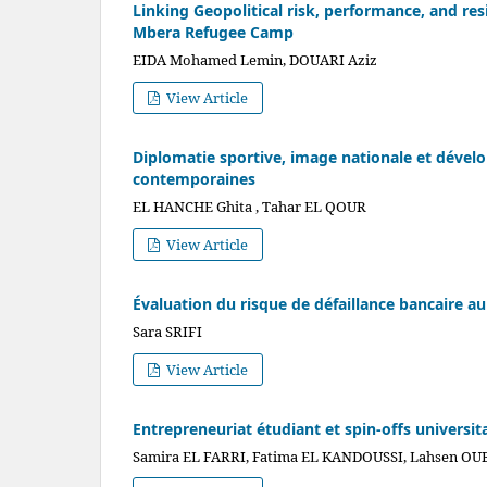
Linking Geopolitical risk, performance, and re
Mbera Refugee Camp
EIDA Mohamed Lemin, DOUARI Aziz
View Article
Diplomatie sportive, image nationale et déve
contemporaines
EL HANCHE Ghita , Tahar EL QOUR
View Article
Évaluation du risque de défaillance bancaire au
Sara SRIFI
View Article
Entrepreneuriat étudiant et spin-offs univers
Samira EL FARRI, Fatima EL KANDOUSSI, Lahsen OU