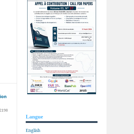
tion
2198
Langue
English