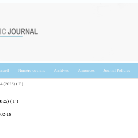
cueil
Numéro courant
Archives
Annonces
Journal Policies
4 (2025) ( F )
025) ( F )
-02-18