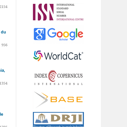
2154
t du
956
ia,
1354
le