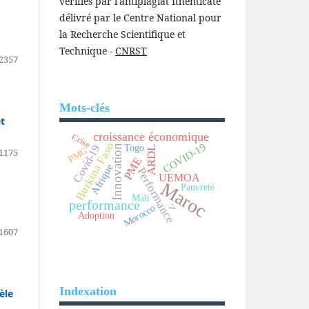
vérifiés par l'antiplagiat Ithenticate
délivré par le Centre National pour
la Recherche Scientifique et
Technique -
CNRST
2357
Mots-clés
et
croissance économique
Crise
Burkina Faso
COVID-19
Togo
Innovation
Covid-19
ARDL
PMG
1175
PME
Afrique
Performance
UEMOA
Maroc
Pauvreté
Mali
performance
V
Morocco
Adoption
1607
Indexation
èle