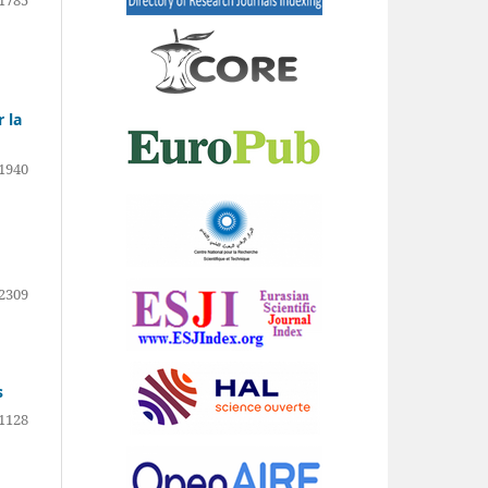
1785
 la
1940
2309
s
1128