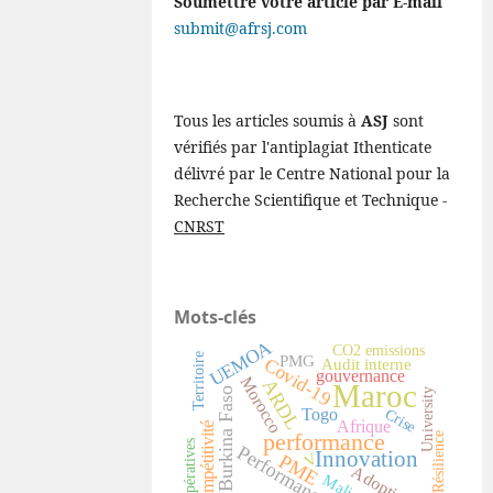
Soumettre votre article par E-mail
submit@afrsj.com
Tous les articles soumis à
ASJ
sont
vérifiés par l'antiplagiat Ithenticate
délivré par le Centre National pour la
Recherche Scientifique et Technique -
CNRST
Mots-clés
UEMOA
CO2 emissions
Territoire
PMG
Covid-19
Audit interne
gouvernance
Morocco
ARDL
Maroc
Burkina Faso
University
Togo
Crise
Afrique
compétitivité
performance
Résilience
Coopératives
Performance
Innovation
V
PME
Adoption
Mali