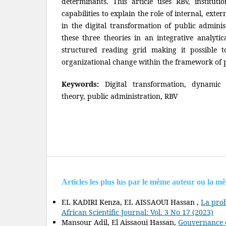
determinants. This article uses RBV, institut
capabilities to explain the role of internal, exte
in the digital transformation of public adminis
these three theories in an integrative analyt
structured reading grid making it possible t
organizational change within the framework of pu
Keywords:
Digital transformation, dynamic ca
theory, public administration, RBV
Articles les plus lus par le même auteur ou la m
EL KADIRI Kenza, EL AISSAOUI Hassan ,
La prob
African Scientific Journal: Vol. 3 No 17 (2023)
Mansour Adil, El Aissaoui Hassan,
Gouvernance et