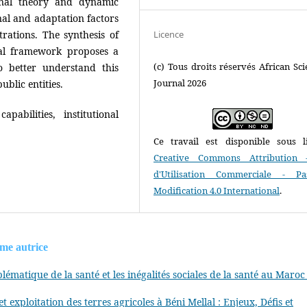
ional theory and dynamic
rnal and adaptation factors
Licence
trations. The synthesis of
ical framework proposes a
(c) Tous droits réservés African Scie
o better understand this
Journal 2026
blic entities.
pabilities, institutional
Ce travail est disponible sous l
Creative Commons Attribution 
d'Utilisation Commerciale - P
Modification 4.0 International
.
ême autrice
lématique de la santé et les inégalités sociales de la santé au Maro
 exploitation des terres agricoles à Béni Mellal : Enjeux, Défis et