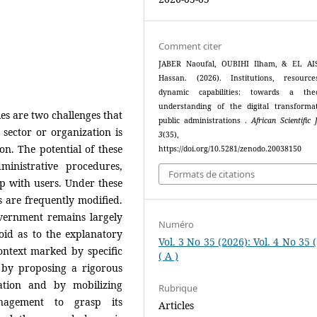
Comment citer
JABER Naoufal, OUBIHI Ilham, & EL AI
Hassan. (2026). Institutions, resourc
dynamic capabilities: towards a theor
understanding of the digital transforma
es are two challenges that
public administrations .
African Scientific 
 sector or organization is
3
(35), 202
on. The potential of these
https://doi.org/10.5281/zenodo.20038150
ministrative procedures,
Formats de citations
ip with users. Under these
 are frequently modified.
overnment remains largely
Numéro
void as to the explanatory
Vol. 3 No 35 (2026): Vol. 4 No 35 
context marked by specific
( A )
ap by proposing a rigorous
mation and by mobilizing
Rubrique
anagement to grasp its
Articles