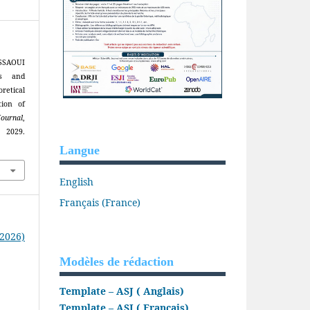
SSAOUI
es and
etical
tion of
Journal
,
9.
Langue
English
Français (France)
(2026)
Modèles de rédaction
Template – ASJ ( Anglais)
Template – ASJ ( Français)