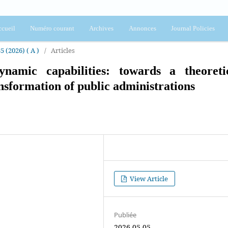
cueil
Numéro courant
Archives
Annonces
Journal Policies
5 (2026) ( A )
/
Articles
dynamic capabilities: towards a theoreti
ansformation of public administrations
View Article
Publiée
2026-05-05